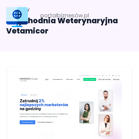
Profil firmy
portalbiznesów.pl
Przychodnia Weterynaryjna
Vetamicor