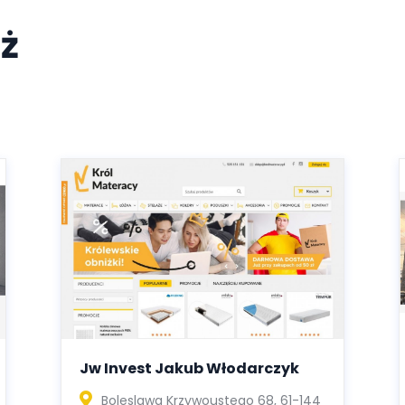
ż
Jw Invest Jakub Włodarczyk
Boleslawa Krzywoustego 68, 61-144