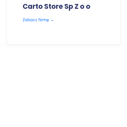
Carto Store Sp Z o o
Zobacz firmę
→