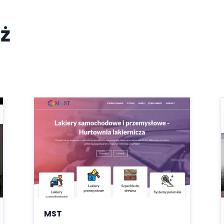
ż
MST