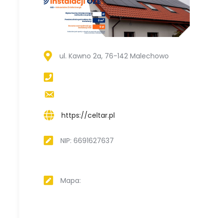
ul. Kawno 2a, 76-142 Malechowo
https://celtar.pl
NIP: 6691627637
Mapa: