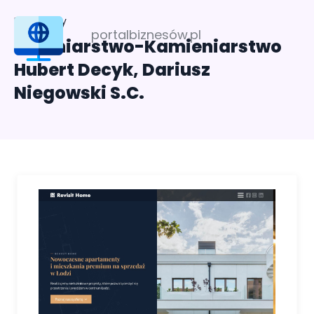
Profil firmy
portalbiznesów.pl
Betoniarstwo-Kamieniarstwo
Hubert Decyk, Dariusz
Niegowski S.C.